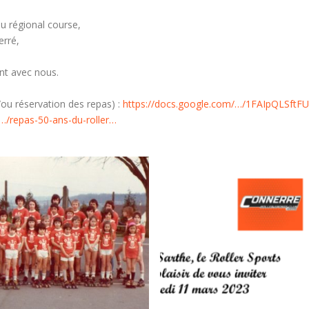
u régional course,
erré,
nt avec nous.
/ou réservation des repas) :
https://docs.google.com/…/1FAIpQLSft
…/repas-50-ans-du-roller…