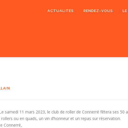
ACTUALITÉS
RENDEZ-VOUS
LE
LLAIN
Le samedi 11 mars 2023, le club de roller de Connerré fêtera ses 50 an
rollers ou en quads, un vin d’honneur et un repas sur réservation.
 de Connerré,