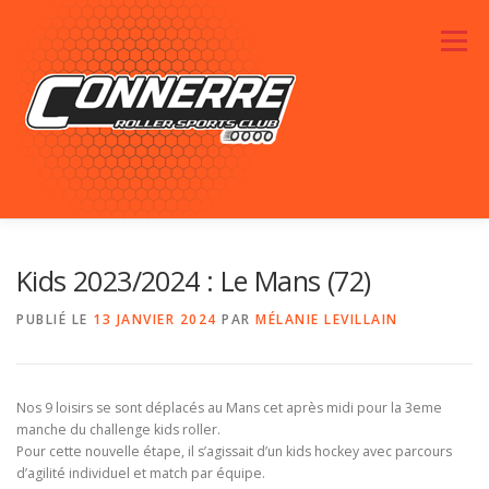
Aller au contenu
Menu
ACTUALITÉS
RENDEZ-VOUS
LE CLUB
Kids 2023/2024 : Le Mans (72)
PUBLIÉ LE
13 JANVIER 2024
PAR
MÉLANIE LEVILLAIN
PHOTOS
SPONSORS
CONTACTEZ-NOUS
Nos 9 loisirs se sont déplacés au Mans cet après midi pour la 3eme
manche du challenge kids roller.
Pour cette nouvelle étape, il s’agissait d’un kids hockey avec parcours
d’agilité individuel et match par équipe.