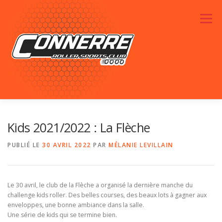
Aller au contenu
Menu
ACTUALITÉS
RENDEZ-VOUS
LE CLUB
Kids 2021/2022 : La Flèche
PUBLIÉ LE
30 AVRIL 2022
PAR
MÉLANIE LEVILLAIN
PHOTOS
SPONSORS
CONTACTEZ-NOUS
Le 30 avril, le club de la Flèche a organisé la dernière manche du
challenge kids roller. Des belles courses, des beaux lots à gagner aux
enveloppes, une bonne ambiance dans la salle.
Une série de kids qui se termine bien.