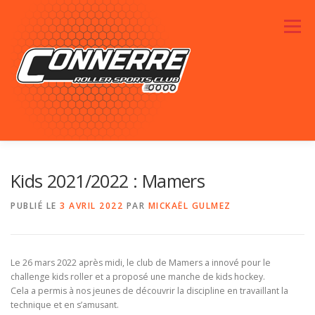
Aller au contenu
Menu
ACTUALITÉS
RENDEZ-VOUS
LE CLUB
Kids 2021/2022 : Mamers
PUBLIÉ LE
3 AVRIL 2022
PAR
MICKAËL GULMEZ
PHOTOS
SPONSORS
CONTACTEZ-NOUS
Le 26 mars 2022 après midi, le club de Mamers a innové pour le
challenge kids roller et a proposé une manche de kids hockey.
Cela a permis à nos jeunes de découvrir la discipline en travaillant la
technique et en s’amusant.