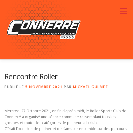
Aller au contenu
Menu
ACTUALITÉS
RENDEZ-VOUS
LE CLUB
Rencontre Roller
PUBLIÉ LE
5 NOVEMBRE 2021
PAR
MICKAËL GULMEZ
PHOTOS
SPONSORS
CONTACTEZ-NOUS
Mercredi 27 Octobre 2021, en fin d’après-midi, le Roller Sports Club de
Connerré a organisé une séance commune rassemblant tous les
groupes et toutes les catégories de patineurs du club.
C’était l’occasion de patiner et de s’amuser ensemble sur des parcours