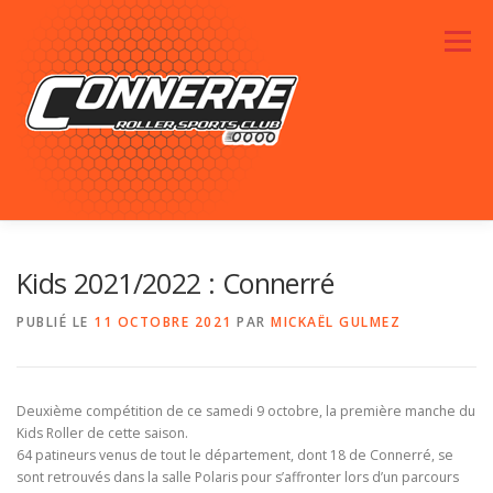
Aller au contenu
Menu
ACTUALITÉS
RENDEZ-VOUS
LE CLUB
Kids 2021/2022 : Connerré
PUBLIÉ LE
11 OCTOBRE 2021
PAR
MICKAËL GULMEZ
PHOTOS
SPONSORS
CONTACTEZ-NOUS
Deuxième compétition de ce samedi 9 octobre, la première manche du
Kids Roller de cette saison.
64 patineurs venus de tout le département, dont 18 de Connerré, se
sont retrouvés dans la salle Polaris pour s’affronter lors d’un parcours