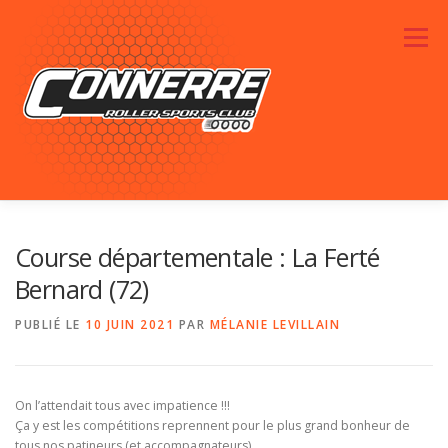
Aller au contenu
Menu
ACTUALITÉS
RENDEZ-VOUS
LE CLUB
Course départementale : La Ferté
Bernard (72)
PHOTOS
SPONSORS
CONTACTEZ-NOUS
PUBLIÉ LE
10 JUIN 2021
PAR
MÉLANIE LEVILLAIN
On l’attendait tous avec impatience !!!
Ça y est les compétitions reprennent pour le plus grand bonheur de
tous nos patineurs (et accompagnateurs).