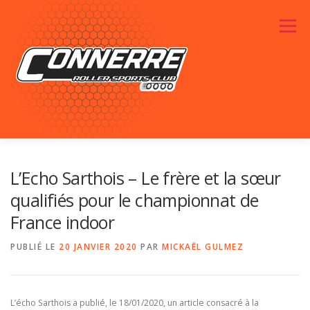
Aller au contenu
Menu
ACTUALITÉS
RENDEZ-VOUS
LE CLUB
L’Echo Sarthois – Le frère et la sœur
qualifiés pour le championnat de
France indoor
PHOTOS
SPONSORS
CONTACTEZ-NOUS
PUBLIÉ LE
20 JANVIER 2020
PAR
MICKAËL GULMEZ
L’écho Sarthois a publié, le 18/01/2020, un article consacré à la