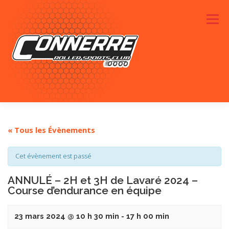
Aller
au
Menu
contenu
ACTUALITÉS
RENDEZ-VOUS
LE CLUB
« Tous les Évènements
Cet évènement est passé
PHOTOS
SPONSORS
CONTACTEZ-NOUS
ANNULÉ – 2H et 3H de Lavaré 2024 –
Course d’endurance en équipe
23 mars 2024 @ 10 h 30 min
-
17 h 00 min